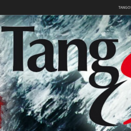
TANGO
TANG
Argentiinalaista
Tangoa
Vaasassa
WA