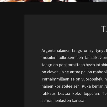
Argentiinalainen tango on syntynyt 
musiikin tulkitseminen tanssikuvioi
tango on pohjimmiltaan hyvin intohi
on elävää, ja se antaa paljon mahdo
Parhaimmillaan se on vuoropuhelu nai
nainen koristelee sen. Kuka kerran r
rakkaus kestää koko loppuiän. T
samanhenkisten kanssa!