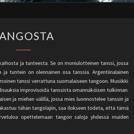
TANGOSTA
TANGOSTA
kaihosta ja tunteesta. Se on moniulotteinen tanssi, jossa
n ja tuntein on olennainen osa tanssia. Argentiinalainen
moinen tanssi verrattuna suomalaiseen tangoon. Musiikki
llisuuksia improvisoida tanssista omannäköisen tulkinnan.
sen ja miehen välillä, jossa mies luonnostelee tanssin ja
akastuu tähän tangolajiin, saa ilokseen todeta, että tämä
ervetuloa opettelemaan tangon saloja yhdessä muiden