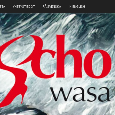
STA
YHTEYSTIEDOT
PÅ SVENSKA
IN ENGLISH
OCHO
SA