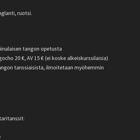
glanti, ruotsi.
tiinalaisen tangon opetusta
ho 20 €, AV 15 € (ei koske alkeiskurssilaisia)
tangon tanssiaisista, ilmoitetaan myöhemmin
taritanssit:
a