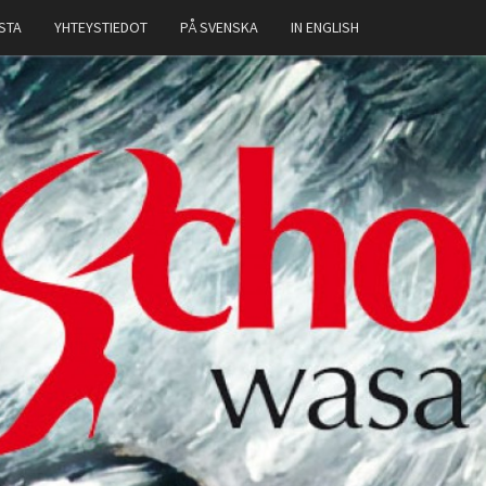
STA
YHTEYSTIEDOT
PÅ SVENSKA
IN ENGLISH
OCHO
SA