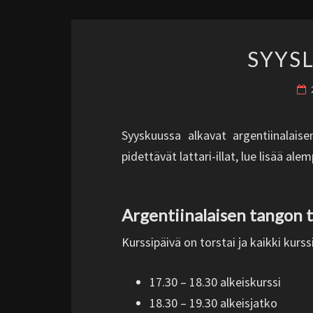
SYYS
Syyskuussa alkavat argentiinalaisen 
pidettävät lattari-illat, lue lisää ale
Argentiinalaisen tangon t
Kurssipäivä on torstai ja kaikki kurss
17.30 – 18.30 alkeiskurssi
18.30 – 19.30 alkeisjatko