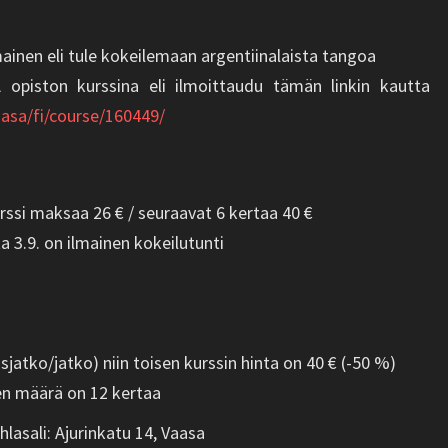
lmainen eli tule kokeilemaan argentiinalaista tangoa
A opiston kurssina eli ilmoittaudu tämän linkin kautta
vaasa/fi/course/160449/
rssi maksaa 26 € / seuraavat 6 kertaa 40 €
 3.9. on ilmainen kokeilutunti
isjatko/jatko) niin toisen kurssin hinta on 40 € (-50 %)
jen määrä on 12 kertaa
hlasali: Ajurinkatu 14, Vaasa