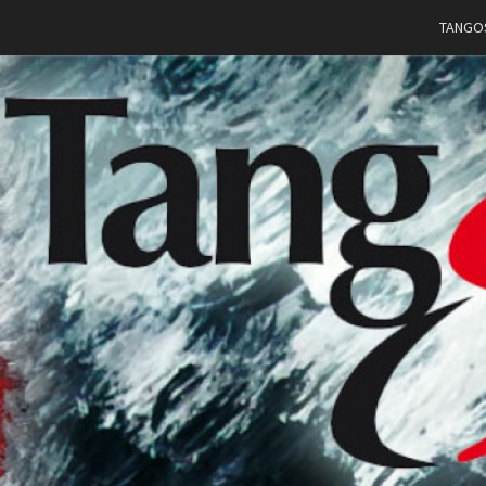
TANGO
TANG
Argentiinalaista
Tangoa
Vaasassa
WA