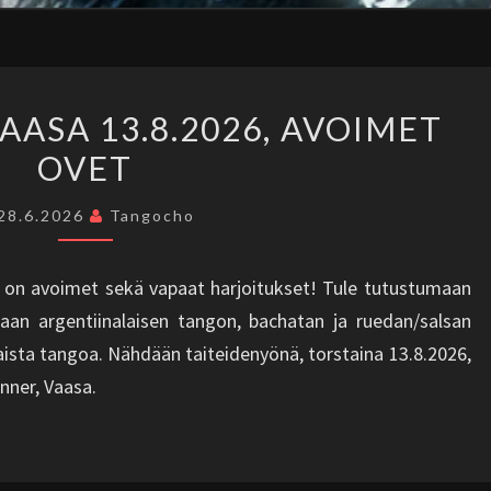
TAITEIDENYÖ
AASA 13.8.2026, AVOIMET
VAASA
OVET
13.8.2026,
AVOIMET
28.6.2026
Tangocho
OVET
 on avoimet sekä vapaat harjoitukset! Tule tutustumaan
aan argentiinalaisen tangon, bachatan ja ruedan/salsan
aista tangoa. Nähdään taiteidenyönä, torstaina 13.8.2026,
änner, Vaasa.