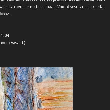
ävät sitä myös lempitanssinaan. Voidaksesi tanssia ruedaa
lussa.
24204
ner i Vasa rf)