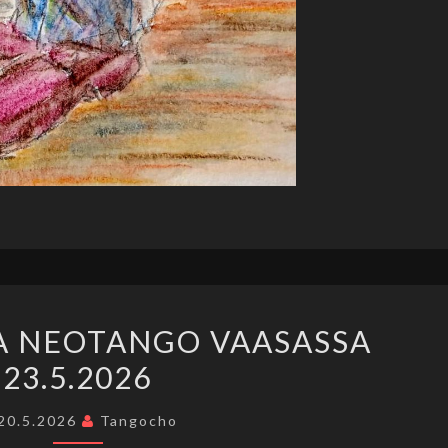
NEOLONGA
A NEOTANGO VAASASSA
JA
23.5.2026
NEOTANGO
VAASASSA
20.5.2026
Tangocho
23.5.2026