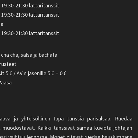
 19:30-21:30 lattaritanssit
 19:30-21:30 lattaritanssit
da
 19:30-21:30 lattaritanssit
 cha cha, salsa ja bachata
rusteet
 5 € / AV:n jäsenille 5 € + 0 €
 Vaasa
va ja yhteisöllinen tapa tanssia parisalsaa. Ruedaa
rit muodostavat. Kaikki tanssivat samaa kuviota johtajan
ari vaihtuu lennossa. Monet pitävät ruedaa hauskimpana