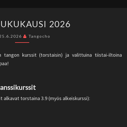
SYYSLUKUKAUSI
LUKUKAUSI 2026
2026
25.6.2026
Tangocho
tangon kurssit (torstaisin) ja valittuina tiistai-iltoina
mpaa!
anssikurssit
it alkavat torstaina 3.9 (myös alkeiskurssi):