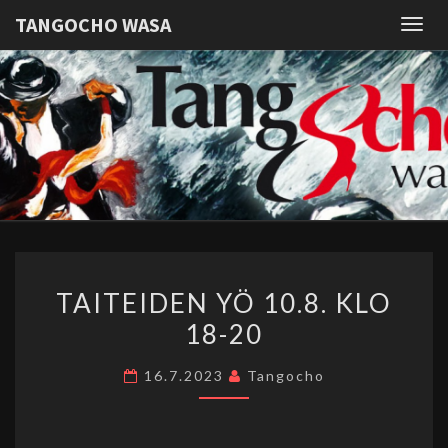
TANGOCHO WASA
Togg
navig
TANGOC
Argentiinalaista
Tangoa
Vaasassa
WASA
TAITEIDEN
TAITEIDEN YÖ 10.8. KLO
YÖ
18-20
10.8.
KLO
16.7.2023
Tangocho
18-
20